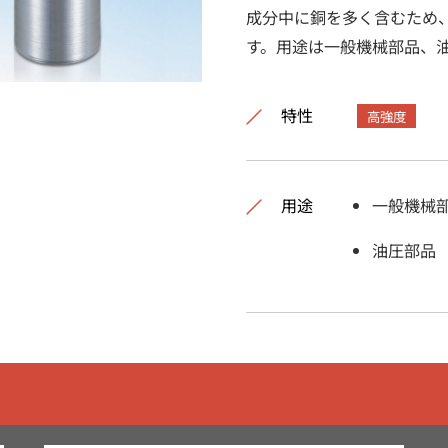
成分中に銅を多く含むため
す。用途は一般機械部品、
特性
高強度
用途
一般機械
油圧部品