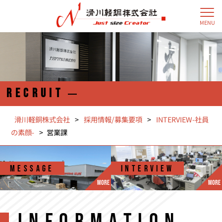
MENU
RECRUIT
滑川軽銅株式会社
>
採用情報/募集要項
>
INTERVIEW-社員
の素顔-
>
営業課
MESSAGE
INTERVIEW
MORE
MORE